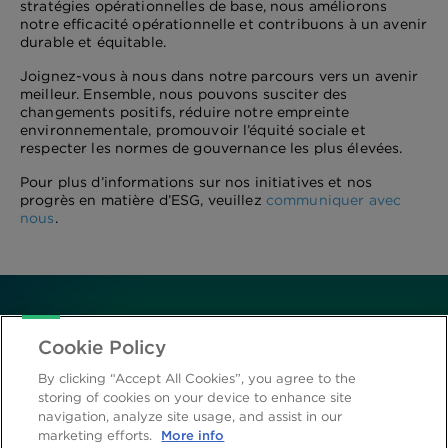
stratégies opérationnelles de base, nous améliorons
notre efficacité opérationnelle et contribuons à un avenir
durable et équitable.
Joignez-vous à nous dans notre parcours vers un avenir
meilleur. Ensemble, nous pouvons susciter des
changements positifs, réduire notre empreinte
environnementale, promouvoir l’équité sociale et
respecter les normes de gouvernance les plus élevées.
Pour plus d’informations sur nos initiatives et nos
progrès en matière d’ESG, veuillez
communiquer avec
nous
.
Cookie Policy
By clicking “Accept All Cookies”, you agree to the
storing of cookies on your device to enhance site
navigation, analyze site usage, and assist in our
marketing efforts.
More info